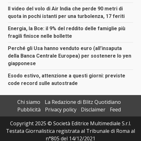
Il video del volo di Air India che perde 90 metri di
quota in pochi istanti per una turbolenza, 17 feriti
Energia, la Bce: il 9% del reddito delle famiglie più
fragili finisce nelle bollette
Perché gli Usa hanno venduto euro (all’insaputa
della Banca Centrale Europea) per sostenere lo yen
giapponese
Esodo estivo, attenzione a questi giorni: previste
code record sulle autostrade
Chi siamo
La Redazione di Blitz Quotidiano
Pubblicità
Privacy policy
Disclaimer
Feed
Copyright 2025 © Società Editrice Multimediale S.r.l.
Testata Giornalistica registrata al Tribunale di Roma al
n°805 del 14/12/2021