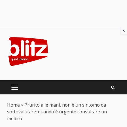
×
Skip
to
content
PRIMARY
MENU
Home
»
Prurito alle mani, non è un sintomo da
sottovalutare: quando è urgente consultare un
medico