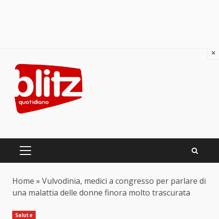
×
Skip
to
content
PRIMARY
MENU
Home
»
Vulvodinia, medici a congresso per parlare di
una malattia delle donne finora molto trascurata
Salute