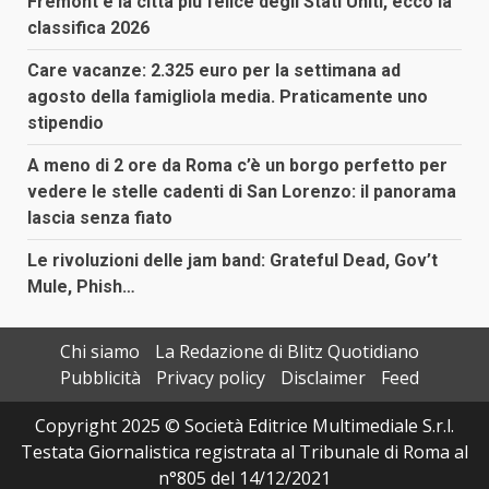
Fremont è la città più felice degli Stati Uniti, ecco la
classifica 2026
Care vacanze: 2.325 euro per la settimana ad
agosto della famigliola media. Praticamente uno
stipendio
A meno di 2 ore da Roma c’è un borgo perfetto per
vedere le stelle cadenti di San Lorenzo: il panorama
lascia senza fiato
Le rivoluzioni delle jam band: Grateful Dead, Gov’t
Mule, Phish…
Chi siamo
La Redazione di Blitz Quotidiano
Pubblicità
Privacy policy
Disclaimer
Feed
Copyright 2025 © Società Editrice Multimediale S.r.l.
Testata Giornalistica registrata al Tribunale di Roma al
n°805 del 14/12/2021