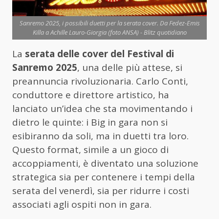
Sanremo 2025, i possibili duetti per la serata cover. Da Fedez-Emis
Killa a Achille Lauro-Giorgia (foto ANSA) - Blitz quotidiano
La
serata delle cover del Festival di
Sanremo 2025
, una delle più attese, si
preannuncia rivoluzionaria. Carlo Conti,
conduttore e direttore artistico, ha
lanciato un’idea che sta movimentando i
dietro le quinte: i Big in gara non si
esibiranno da soli, ma in duetti tra loro.
Questo format, simile a un gioco di
accoppiamenti, è diventato una soluzione
strategica sia per contenere i tempi della
serata del venerdì, sia per ridurre i costi
associati agli ospiti non in gara.