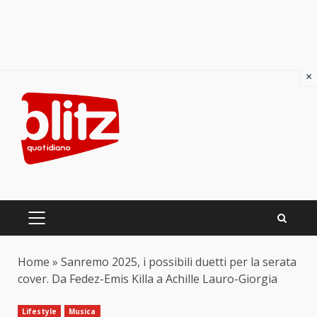
×
Skip
to
content
PRIMARY
MENU
Home
»
Sanremo 2025, i possibili duetti per la serata
cover. Da Fedez-Emis Killa a Achille Lauro-Giorgia
Lifestyle
Musica