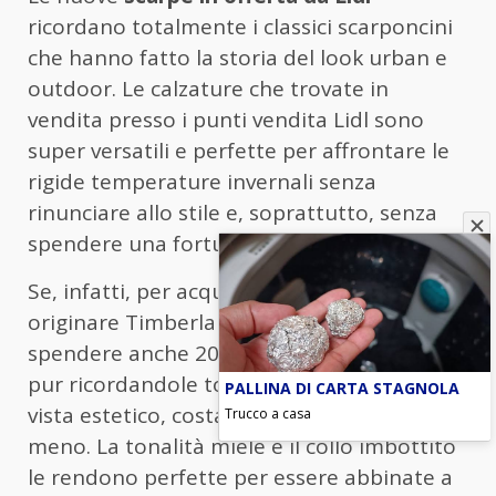
ricordano totalmente i classici scarponcini
che hanno fatto la storia del look urban e
outdoor. Le calzature che trovate in
vendita presso i punti vendita Lidl sono
super versatili e perfette per affrontare le
rigide temperature invernali senza
rinunciare allo stile e, soprattutto, senza
spendere una fortuna.
Se, infatti, per acquistare un modello
originare Timberland è necessario
spendere anche 200 euro, quelle di Lidl,
pur ricordandole totalmente dal punto di
PALLINA DI CARTA STAGNOLA
vista estetico, costano decisamente di
Trucco a casa
meno. La tonalità miele e il collo imbottito
le rendono perfette per essere abbinate a