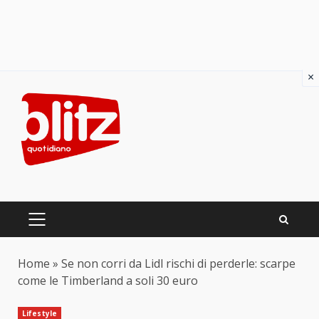
×
Skip
to
content
PRIMARY
MENU
Home
»
Se non corri da Lidl rischi di perderle: scarpe
come le Timberland a soli 30 euro
Lifestyle