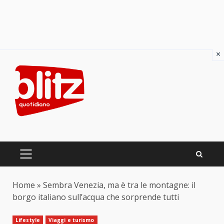
×
Skip
to
content
PRIMARY
MENU
Home
»
Sembra Venezia, ma è tra le montagne: il
borgo italiano sull’acqua che sorprende tutti
Lifestyle
Viaggi e turismo