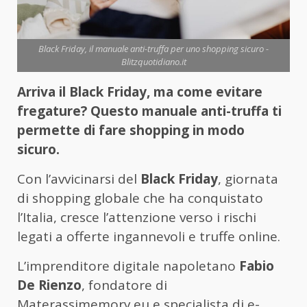
Black Friday, il manuale anti-truffa per uno shopping sicuro -
Blitzquotidiano.it
Arriva il Black Friday, ma come evitare
fregature? Questo manuale anti-truffa ti
permette di fare shopping in modo
sicuro.
Con l’avvicinarsi del
Black Friday
, giornata
di shopping globale che ha conquistato
l’Italia, cresce l’attenzione verso i rischi
legati a offerte ingannevoli e truffe online.
L’imprenditore digitale napoletano
Fabio
De Rienzo
, fondatore di
Materassimemory.eu e specialista di e-