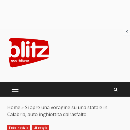
×
Skip
to
content
PRIMARY
MENU
Home
»
Si apre una voragine su una statale in
Calabria, auto inghiottita dall’asfalto
Foto notizie
Lifestyle