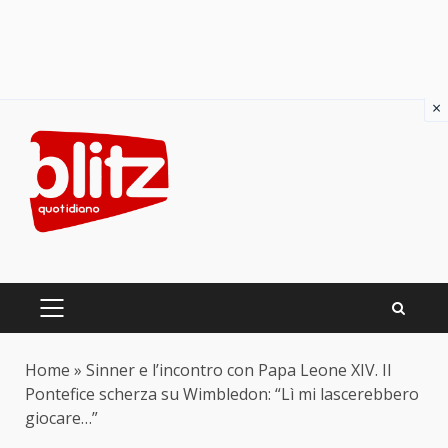
×
Skip
to
content
PRIMARY
MENU
Home
»
Sinner e l’incontro con Papa Leone XIV. Il
Pontefice scherza su Wimbledon: “Lì mi lascerebbero
giocare…”