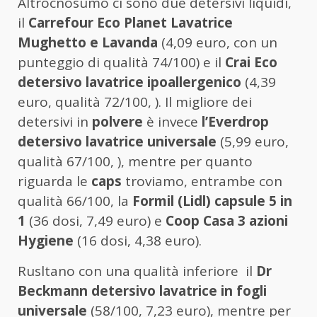
Altrocnosumo ci sono due detersivi liquidi,
il
Carrefour Eco Planet Lavatrice
Mughetto e Lavanda
(4,09 euro, con un
punteggio di qualità 74/100) e il
Crai Eco
detersivo lavatrice ipoallergenico
(4,39
euro, qualità 72/100, ). Il migliore dei
detersivi in
polvere
è invece
l’Everdrop
detersivo lavatrice universale
(5,99 euro,
qualità 67/100, ), mentre per quanto
riguarda le
caps
troviamo, entrambe con
qualità 66/100, la
Formil (Lidl) capsule 5 in
1
(36 dosi, 7,49 euro) e
Coop Casa 3 azioni
Hygiene
(16 dosi, 4,38 euro).
Rusltano con una qualità inferiore il
Dr
Beckmann detersivo lavatrice in fogli
universale
(58/100, 7,23 euro), mentre per