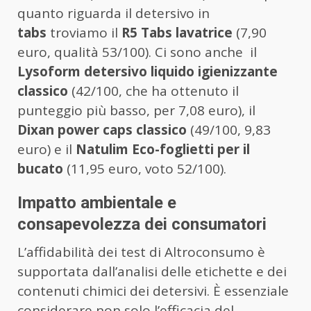
quanto riguarda il detersivo in
tabs
troviamo il
R5 Tabs lavatrice
(7,90
euro, qualità 53/100). Ci sono anche il
Lysoform detersivo liquido igienizzante
classico
(42/100, che ha ottenuto il
punteggio più basso, per 7,08 euro), il
Dixan power caps classico
(49/100, 9,83
euro) e il
Natulim Eco-foglietti per il
bucato
(11,95 euro, voto 52/100).
Impatto ambientale e
consapevolezza dei consumatori
L’affidabilità dei test di Altroconsumo è
supportata dall’analisi delle etichette e dei
contenuti chimici dei detersivi. È essenziale
considerare non solo l’efficacia del