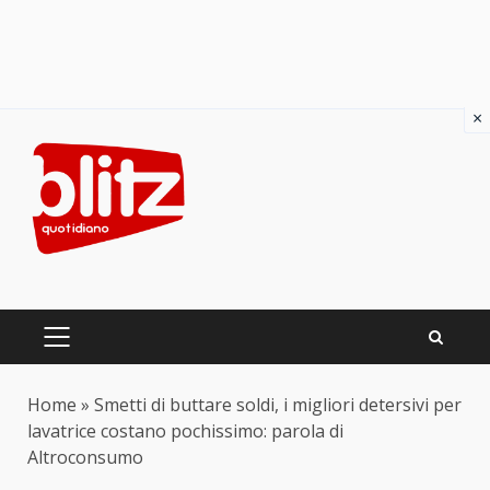
×
Skip
to
content
PRIMARY
MENU
Home
»
Smetti di buttare soldi, i migliori detersivi per
lavatrice costano pochissimo: parola di
Altroconsumo