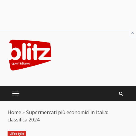
×
Skip
to
content
PRIMARY
MENU
Home
»
Supermercati più economici in Italia:
classifica 2024
Lifestyle