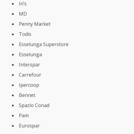
In’s
MD
Penny Market
Todis
Esselunga Superstore
Esselunga
Interspar
Carrefour
Ipercoop
Bennet
Spazio Conad
Pam
Eurospar