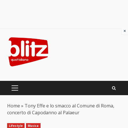
×
Skip
to
content
PRIMARY
MENU
Home
»
Tony Effe e lo smacco al Comune di Roma,
concerto di Capodanno al Palaeur
Lifestyle
Musica