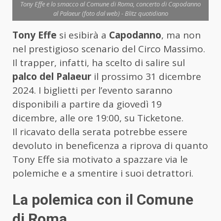
Tony Effe e lo smacco al Comune di Roma, concerto di Capodanno
al Palaeur (foto dal web) - Blitz quotidiano
Tony Effe
si esibirà a
Capodanno
, ma non
nel prestigioso scenario del Circo Massimo.
Il trapper, infatti, ha scelto di salire sul
palco del Palaeur
il prossimo 31 dicembre
2024. I biglietti per l’evento saranno
disponibili a partire da giovedì 19
dicembre, alle ore 19:00, su Ticketone.
Il ricavato della serata potrebbe essere
devoluto in beneficenza a riprova di quanto
Tony Effe sia motivato a spazzare via le
polemiche e a smentire i suoi detrattori.
La polemica con il Comune
di Roma