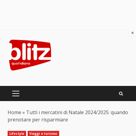
×
Skip
to
content
PRIMARY
MENU
Home
»
Tutti i mercatini di Natale 2024/2025: quando
prenotare per risparmiare
Lifestyle
Viaggi e turismo