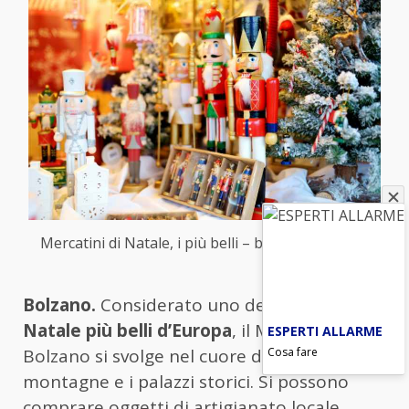
Mercatini di Natale, i più belli – blitzquotidiano.it
Bolzano.
Considerato uno dei
mercatini di
Natale più belli d’Europa
, il Mercatino di
ESPERTI ALLARME
Cosa fare
Bolzano si svolge nel cuore della città, tra le
montagne e i palazzi storici. Si possono
comprare oggetti di artigianato locale,