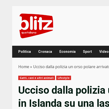
Skip
to
content
Politica
Cronaca
Economia
Sport
Video
Home
»
Ucciso dalla polizia un orso polare arrivat
Gatti, cani e altri animali
Lifestyle
Ucciso dalla polizia
in Islanda su una las