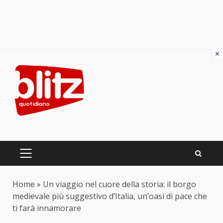
×
Skip
to
content
PRIMARY
MENU
Home
»
Un viaggio nel cuore della storia: il borgo
medievale più suggestivo d’Italia, un’oasi di pace che
ti farà innamorare