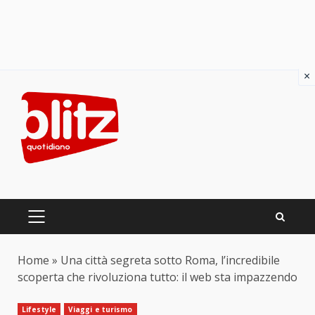
×
Skip
to
content
PRIMARY
MENU
Home
»
Una città segreta sotto Roma, l’incredibile
scoperta che rivoluziona tutto: il web sta impazzendo
Lifestyle
Viaggi e turismo