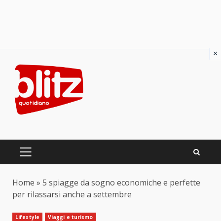
×
Skip
to
content
PRIMARY
MENU
Home
»
5 spiagge da sogno economiche e perfette
per rilassarsi anche a settembre
Lifestyle
Viaggi e turismo