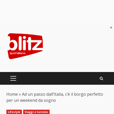
×
Skip
to
content
PRIMARY
MENU
Home
»
Ad un passo dall’Italia, c’è il borgo perfetto
per un weekend da sogno
Lifestyle
Viaggi e turismo