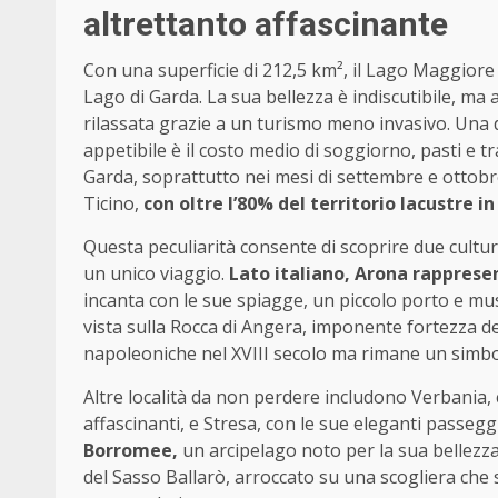
altrettanto affascinante
Con una superficie di 212,5 km², il Lago Maggiore è
Lago di Garda. La sua bellezza è indiscutibile, ma 
rilassata grazie a un turismo meno invasivo. Una 
appetibile è il costo medio di soggiorno, pasti e t
Garda, soprattutto nei mesi di settembre e ottobre
Ticino,
con oltre l’80% del territorio lacustre in 
Questa peculiarità consente di scoprire due cultur
un unico viaggio.
Lato italiano, Arona rapprese
incanta con le sue spiagge, un piccolo porto e muse
vista sulla Rocca di Angera, imponente fortezza de
napoleoniche nel XVIII secolo ma rimane un simbolo
Altre località da non perdere includono Verbania, c
affascinanti, e Stresa, con le sue eleganti passegg
Borromee,
un arcipelago noto per la sua bellezza
del Sasso Ballarò, arroccato su una scogliera che s