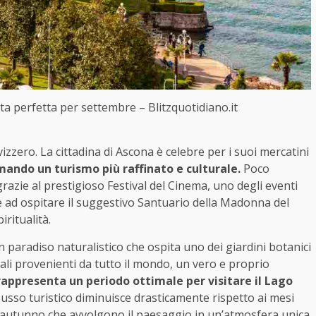
a perfetta per settembre – Blitzquotidiano.it
vizzero. La cittadina di Ascona è celebre per i suoi mercatini
mando un turismo più raffinato e culturale.
Poco
azie al prestigioso Festival del Cinema, uno degli eventi
re ad ospitare il suggestivo Santuario della Madonna del
ritualità.
un paradiso naturalistico che ospita uno dei giardini botanici
tali provenienti da tutto il mondo, un vero e proprio
rappresenta un periodo ottimale per visitare il Lago
lusso turistico diminuisce drasticamente rispetto ai mesi
ell’autunno che avvolgono il paesaggio in un’atmosfera unica