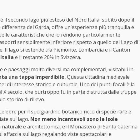
 il secondo lago più esteso del Nord Italia, subito dopo il
a differenza del Garda, offre un’esperienza più tranquilla e
delle caratteristiche che lo rendono particolarmente
rasporti sensibilmente inferiore rispetto a quello del Lago di
. Il lago si estende tra Piemonte, Lombardia e il Canton
Italia
e il restante 20% in Svizzera.
e e paesaggi molto diversi ma complementari, visitabili in
nta una tappa imperdibile.
Questa cittadina medievale
i di interesse storico e culturale. Uno dei punti focali è la
l X secolo, che purtroppo fu in parte distrutta dalle truppe
 storico di rilievo.
elebre per il suo giardino botanico ricco di specie rare e
iate sul lago.
Non meno incantevoli sono le Isole
 naturale e architettonica, e il Monastero di Santa Caterina
i affaccia sul lago regalando viste spettacolari e