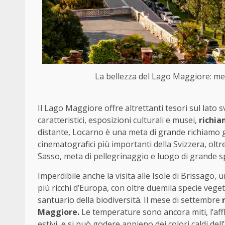
La bellezza del Lago Maggiore: met
Il Lago Maggiore offre altrettanti tesori sul lato s
caratteristici, esposizioni culturali e musei,
richia
distante, Locarno è una meta di grande richiamo gr
cinematografici più importanti della Svizzera, olt
Sasso, meta di pellegrinaggio e luogo di grande spi
Imperdibile anche la visita alle Isole di Brissago, 
più ricchi d’Europa, con oltre duemila specie vege
santuario della biodiversità. Il mese di settembre
Maggiore.
Le temperature sono ancora miti, l’aff
estivi, e si può godere appieno dei colori caldi d