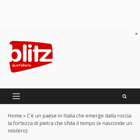
×
Skip
to
content
PRIMARY
MENU
Home
»
C’è un paese in Italia che emerge dalla roccia:
la fortezza di pietra che sfida il tempo (e nasconde un
mistero)