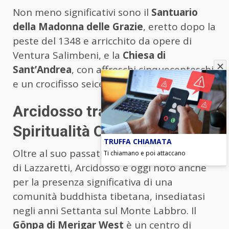
Non meno significativi sono il
Santuario
della Madonna delle Grazie
, eretto dopo la
peste del 1348 e arricchito da opere di
Ventura Salimbeni, e la
Chiesa di
Sant’Andrea
, con affreschi cinquecenteschi
e un crocifisso seicentesco in cartapesta.
Arcidosso tra Tradizione e
Spiritualità Orientale
TRUFFA CHIAMATA
Oltre al suo passato medievale e alla storia
Ti chiamano e poi attaccano
di Lazzaretti, Arcidosso è oggi noto anche
per la presenza significativa di una
comunità buddhista tibetana, insediatasi
negli anni Settanta sul Monte Labbro. Il
Gönpa di Merigar West
è un centro di