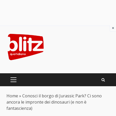
×
Skip
to
content
PRIMARY
MENU
Home
»
Conosci il borgo di Jurassic Park? Ci sono
ancora le impronte dei dinosauri (e non è
fantascienza)