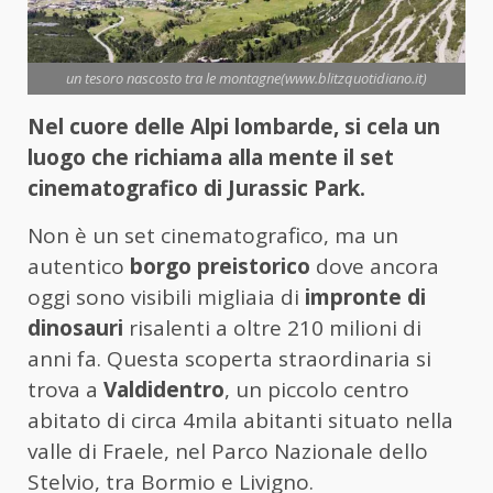
un tesoro nascosto tra le montagne(www.blitzquotidiano.it)
Nel cuore delle Alpi lombarde, si cela un
luogo che richiama alla mente il set
cinematografico di Jurassic Park.
Non è un set cinematografico, ma un
autentico
borgo preistorico
dove ancora
oggi sono visibili migliaia di
impronte di
dinosauri
risalenti a oltre 210 milioni di
anni fa. Questa scoperta straordinaria si
trova a
Valdidentro
, un piccolo centro
abitato di circa 4mila abitanti situato nella
valle di Fraele, nel Parco Nazionale dello
Stelvio, tra Bormio e Livigno.