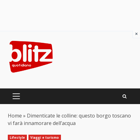
×
Skip
to
content
PRIMARY
MENU
Home
»
Dimenticate le colline: questo borgo toscano
vi farà innamorare dell’acqua
Lifestyle
Viaggi e turismo