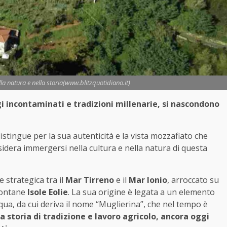
 natura e nella storia(www.blitzquotidiano.it)
i incontaminati e tradizioni millenarie, si nascondono
istingue per la sua autenticità e la vista mozzafiato che
idera immergersi nella cultura e nella natura di questa
 strategica tra il
Mar Tirreno
e il
Mar Ionio
, arroccato su
 lontane
Isole Eolie
. La sua origine è legata a un elemento
 acqua, da cui deriva il nome “Muglierina”, che nel tempo è
 storia di tradizione e lavoro agricolo, ancora oggi