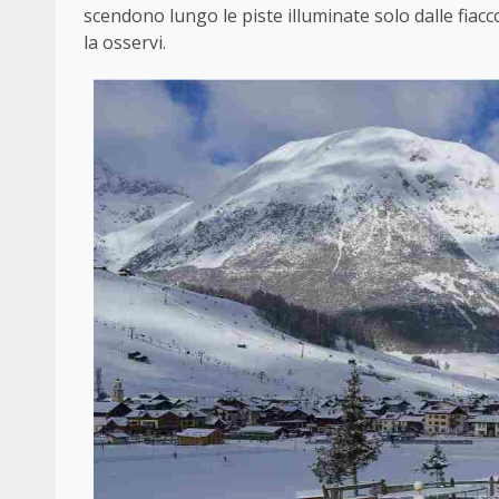
scendono lungo le piste illuminate solo dalle fia
la osservi.