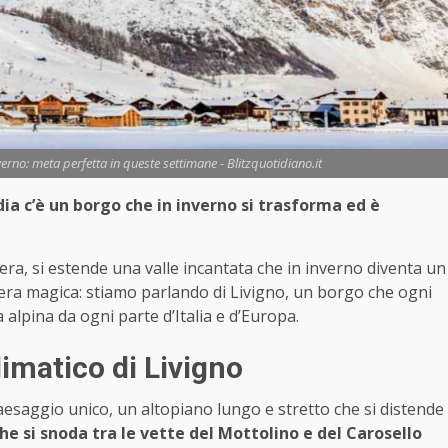
rno: meta perfetta in queste settimane - Blitzquotidiano.it
ia c’è un borgo che in inverno si trasforma ed è
zzera, si estende una valle incantata che in inverno diventa un
fera magica: stiamo parlando di Livigno, un borgo che ogni
alpina da ogni parte d’Italia e d’Europa.
limatico di Livigno
esaggio unico, un altopiano lungo e stretto che si distende
che si snoda tra le vette del Mottolino e del Carosello