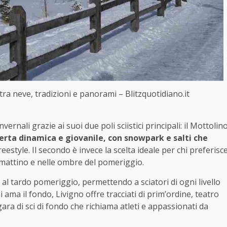
ra neve, tradizioni e panorami – Blitzquotidiano.it
ernali grazie ai suoi due poli sciistici principali: il Mottolin
ferta dinamica e giovanile, con snowpark e salti che
reestyle. Il secondo è invece la scelta ideale per chi preferisc
l mattino e nelle ombre del pomeriggio.
 al tardo pomeriggio, permettendo a sciatori di ogni livello
i ama il fondo, Livigno offre tracciati di prim’ordine, teatro
a di sci di fondo che richiama atleti e appassionati da