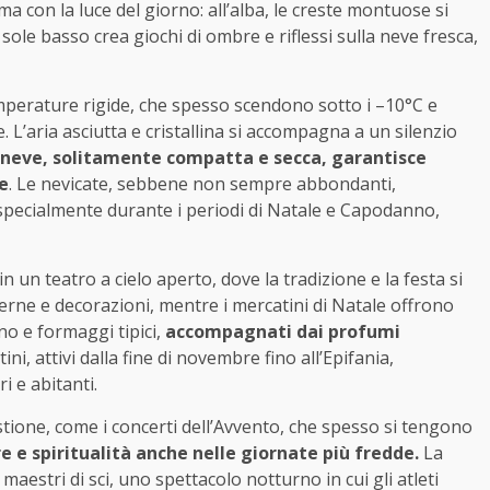
a con la luce del giorno: all’alba, le creste montuose si
sole basso crea giochi di ombre e riflessi sulla neve fresca,
temperature rigide, che spesso scendono sotto i –10°C e
 L’aria asciutta e cristallina si accompagna a un silenzio
 neve, solitamente compatta e secca, garantisce
ve
. Le nevicate, sebbene non sempre abbondanti,
specialmente durante i periodi di Natale e Capodanno,
 un teatro a cielo aperto, dove la tradizione e la festa si
terne e decorazioni, mentre i mercatini di Natale offrono
ano e formaggi tipici,
accompagnati dai profumi
ni, attivi dalla fine di novembre fino all’Epifania,
i e abitanti.
one, come i concerti dell’Avvento, che spesso si tengono
 e spiritualità anche nelle giornate più fredde.
La
maestri di sci, uno spettacolo notturno in cui gli atleti