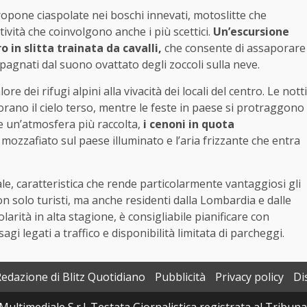
ropone ciaspolate nei boschi innevati, motoslitte che
attività che coinvolgono anche i più scettici.
Un’escursione
 in slitta trainata da cavalli,
che consente di assaporare
mpagnati dal suono ovattato degli zoccoli sulla neve.
e dei rifugi alpini alla vivacità dei locali del centro. Le notti
lorano il cielo terso, mentre le feste in paese si protraggono
sce un’atmosfera più raccolta,
i cenoni in quota
 mozzafiato sul paese illuminato e l’aria frizzante che entra
, caratteristica che rende particolarmente vantaggiosi gli
non solo turisti, ma anche residenti dalla Lombardia e dalle
larità in alta stagione, è consigliabile pianificare con
gi legati a traffico e disponibilità limitata di parcheggi.
Redazione di Blitz Quotidiano
Pubblicità
Privacy policy
Di
Multimediale S.r.l. Testata Giornalistica registrata al Tribun