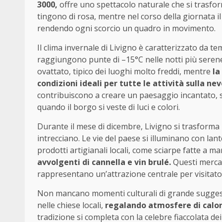
3000,
offre uno spettacolo naturale che si trasform
tingono di rosa, mentre nel corso della giornata il 
rendendo ogni scorcio un quadro in movimento.
Il clima invernale di Livigno è caratterizzato da 
raggiungono punte di –15°C nelle notti più serene.
ovattato, tipico dei luoghi molto freddi, mentre
la
condizioni ideali per tutte le attività sulla ne
contribuiscono a creare un paesaggio incantato, 
quando il borgo si veste di luci e colori.
Durante il mese di dicembre, Livigno si trasforma in
intrecciano. Le vie del paese si illuminano con lan
prodotti artigianali locali, come sciarpe fatte a m
avvolgenti di cannella e vin brulé.
Questi mercati
rappresentano un’attrazione centrale per visitator
Non mancano momenti culturali di grande suggesti
nelle chiese locali,
regalando atmosfere di calore
tradizione si completa con la celebre fiaccolata dei 