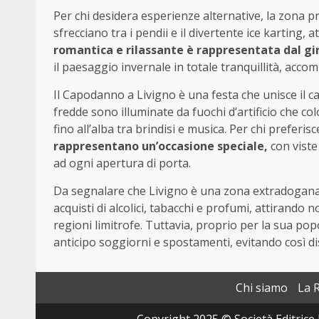
Per chi desidera esperienze alternative, la zona p
sfrecciano tra i pendii e il divertente ice karting, 
romantica e rilassante è rappresentata dal giro
il paesaggio invernale in totale tranquillità, acco
Il Capodanno a Livigno è una festa che unisce il calor
fredde sono illuminate da fuochi d’artificio che co
fino all’alba tra brindisi e musica. Per chi preferi
rappresentano un’occasione speciale,
con viste
ad ogni apertura di porta.
Da segnalare che Livigno è una zona extradoganale
acquisti di alcolici, tabacchi e profumi, attirando 
regioni limitrofe. Tuttavia, proprio per la sua popo
anticipo soggiorni e spostamenti, evitando così disa
Chi siamo
La 
Copyright 2025 © Società Editrice 