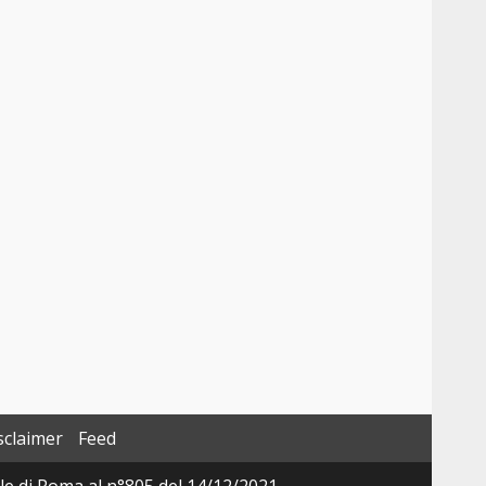
sclaimer
Feed
ale di Roma al n°805 del 14/12/2021