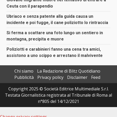
Ceuta con il parapendio
Ubriaco e senza patente alla guida causa un
incidente e poi fugge, il cane poliziotto lo rintraccia
Si ferma a scattare una foto lungo un sentiero in
montagna, precipita e muore
Poliziotti e carabinieri fanno una cena tra amici,
assistono a uno scippo e arrestano il malvivente
Chi siamo
La Redazione di Blitz Quotidiano
Pubblicità
Privacy policy
Disclaimer
Feed
Copyright 2025 © Società Editrice Multimediale S.r.l.
Testata Giornalistica registrata al Tribunale di Roma al
n°805 del 14/12/2021
Change privacy settings