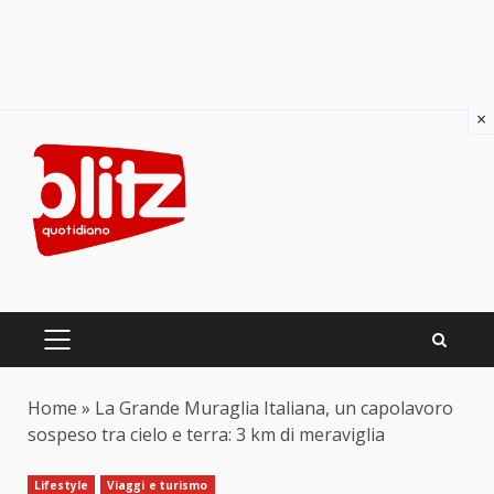
×
Skip
to
content
PRIMARY
MENU
Home
»
La Grande Muraglia Italiana, un capolavoro
sospeso tra cielo e terra: 3 km di meraviglia
Lifestyle
Viaggi e turismo