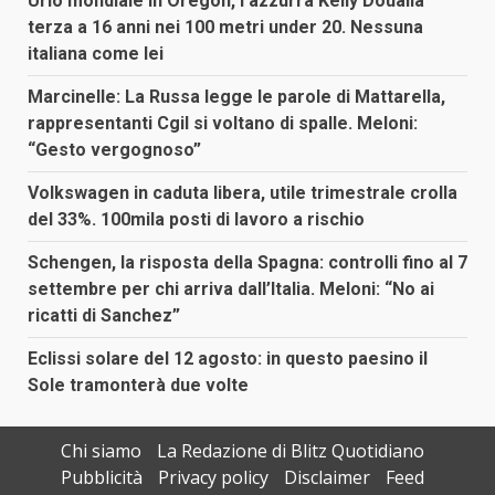
Urlo mondiale in Oregon, l’azzurra Kelly Doualla
terza a 16 anni nei 100 metri under 20. Nessuna
italiana come lei
Marcinelle: La Russa legge le parole di Mattarella,
rappresentanti Cgil si voltano di spalle. Meloni:
“Gesto vergognoso”
Volkswagen in caduta libera, utile trimestrale crolla
del 33%. 100mila posti di lavoro a rischio
Schengen, la risposta della Spagna: controlli fino al 7
settembre per chi arriva dall’Italia. Meloni: “No ai
ricatti di Sanchez”
Eclissi solare del 12 agosto: in questo paesino il
Sole tramonterà due volte
Chi siamo
La Redazione di Blitz Quotidiano
Pubblicità
Privacy policy
Disclaimer
Feed