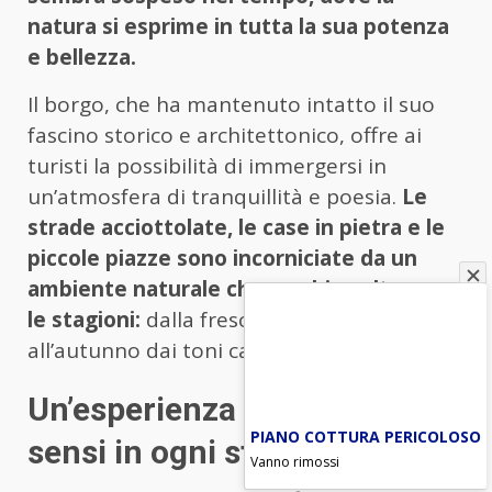
natura si esprime in tutta la sua potenza
e bellezza.
Il borgo, che ha mantenuto intatto il suo
fascino storico e architettonico, offre ai
turisti la possibilità di immergersi in
un’atmosfera di tranquillità e poesia.
Le
strade acciottolate, le case in pietra e le
piccole piazze sono incorniciate da un
ambiente naturale che cambia volto con
le stagioni:
dalla fresca primavera
all’autunno dai toni caldi e dorati.
Un’esperienza per tutti i
PIANO COTTURA PERICOLOSO
sensi in ogni stagione
Vanno rimossi