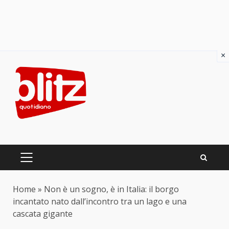
×
Skip
to
content
PRIMARY
MENU
Home
»
Non è un sogno, è in Italia: il borgo
incantato nato dall’incontro tra un lago e una
cascata gigante