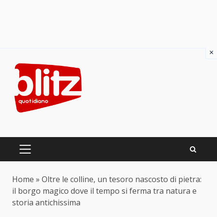
×
Skip
to
content
PRIMARY
MENU
Home
»
Oltre le colline, un tesoro nascosto di pietra:
il borgo magico dove il tempo si ferma tra natura e
storia antichissima