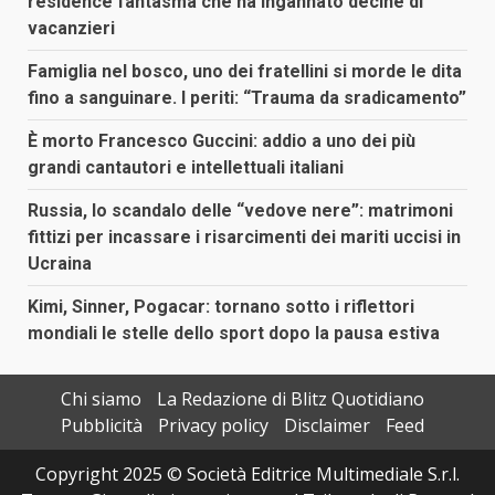
residence fantasma che ha ingannato decine di
vacanzieri
Famiglia nel bosco, uno dei fratellini si morde le dita
fino a sanguinare. I periti: “Trauma da sradicamento”
È morto Francesco Guccini: addio a uno dei più
grandi cantautori e intellettuali italiani
Russia, lo scandalo delle “vedove nere”: matrimoni
fittizi per incassare i risarcimenti dei mariti uccisi in
Ucraina
Kimi, Sinner, Pogacar: tornano sotto i riflettori
mondiali le stelle dello sport dopo la pausa estiva
Chi siamo
La Redazione di Blitz Quotidiano
Pubblicità
Privacy policy
Disclaimer
Feed
Copyright 2025 © Società Editrice Multimediale S.r.l.