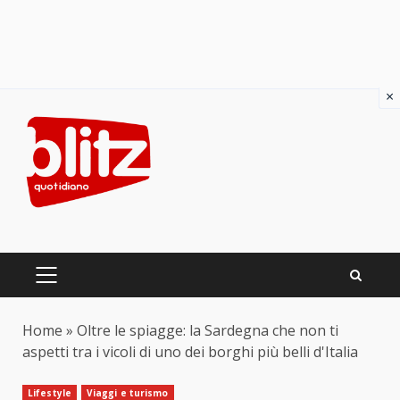
×
Skip
to
content
PRIMARY
MENU
Home
»
Oltre le spiagge: la Sardegna che non ti
aspetti tra i vicoli di uno dei borghi più belli d'Italia
Lifestyle
Viaggi e turismo