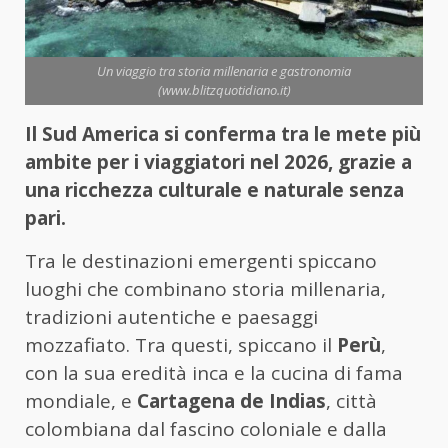
Un viaggio tra storia millenaria e gastronomia
(www.blitzquotidiano.it)
Il Sud America si conferma tra le mete più
ambite per i viaggiatori nel 2026, grazie a
una ricchezza culturale e naturale senza
pari.
Tra le destinazioni emergenti spiccano
luoghi che combinano storia millenaria,
tradizioni autentiche e paesaggi
mozzafiato. Tra questi, spiccano il
Perù
,
con la sua eredità inca e la cucina di fama
mondiale, e
Cartagena de Indias
, città
colombiana dal fascino coloniale e dalla