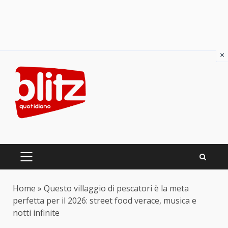
×
Skip
to
content
PRIMARY
MENU
Home
»
Questo villaggio di pescatori è la meta
perfetta per il 2026: street food verace, musica e
notti infinite