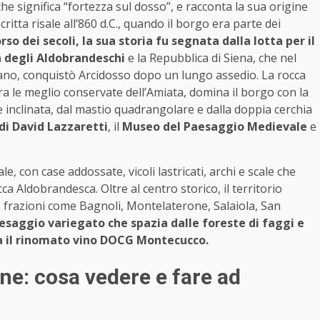
 che significa “fortezza sul dosso”, e racconta la sua origine
itta risale all’860 d.C., quando il borgo era parte dei
rso dei secoli, la sua storia fu segnata dalla lotta per il
ia degli Aldobrandeschi
e la Repubblica di Siena, che nel
iano, conquistò Arcidosso dopo un lungo assedio. La rocca
tra le meglio conservate dell’Amiata, domina il borgo con la
 inclinata, dal mastio quadrangolare e dalla doppia cerchia
di David Lazzaretti
, il
Museo del Paesaggio Medievale
e
le, con case addossate, vicoli lastricati, archi e scale che
a Aldobrandesca. Oltre al centro storico, il territorio
frazioni come Bagnoli, Montelaterone, Salaiola, San
esaggio variegato che spazia dalle foreste di faggi e
cava il rinomato vino DOCG Montecucco.
one: cosa vedere e fare ad