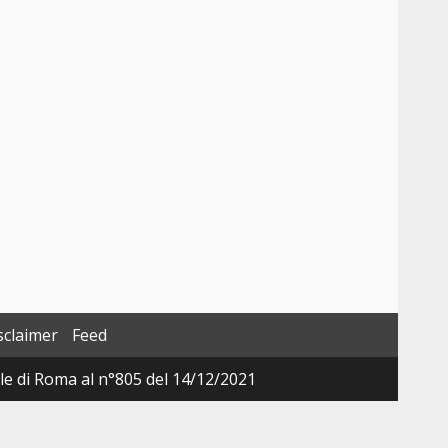
sclaimer
Feed
ale di Roma al n°805 del 14/12/2021