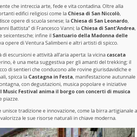
nte che intreccia arte, fede e vita contadina. Oltre alla
tanti edifici religiosi come la
Chiesa di San Niccolò
,
disce opere di scuola senese; la
Chiesa di San Leonardo
,
anni Battista” di Francesco Vanni; la
Chiesa di Sant’Andrea
,
 seicentesche; infine il
Santuario della Madonna delle
a opere di Ventura Salimbeni e altri artisti di spicco.
 escursioni e attività all’aria aperta: la vicina
cascata
rino, è una meta suggestiva per gli amanti del trekking; il
co di sentieri che conducono alle rovine giurisdavidiche e
li, spicca la
Castagna in Festa
, manifestazione autunnale
ontagna, con degustazioni, musica popolare e iniziative
al Music Festival anima il borgo con concerti di musica
e piazze.
nisce tradizione e innovazione, come la birra artigianale 
valorizza le sue risorse naturali in chiave moderna.