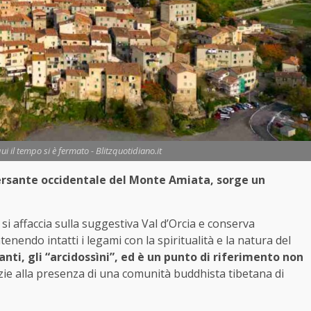
i il tempo si è fermato - Blitzquotidiano.it
versante occidentale del Monte Amiata, sorge un
, si affaccia sulla suggestiva Val d’Orcia e conserva
tenendo intatti i legami con la spiritualità e la natura del
anti, gli “arcidossìni”, ed è un punto di riferimento non
zie alla presenza di una comunità buddhista tibetana di