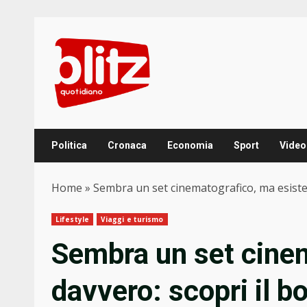
Skip
to
content
Politica
Cronaca
Economia
Sport
Video
Home
»
Sembra un set cinematografico, ma esiste d
Lifestyle
Viaggi e turismo
Sembra un set cinem
davvero: scopri il bo