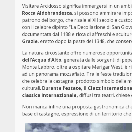
Visitare Arcidosso significa immergersi in un ambie
Rocca Aldobrandesca
, si possono ammirare impor
patrono del borgo, che risale al XII secolo e custo
con il celebre dipinto “La Decollazione di San Giov
documentata dal 1188 e ricca di affreschi e sculture
Grazie
, eretto dopo la peste del 1348, che conserv
La natura circostante offre numerose opportunità di
dell’Acqua d’Alto
, generata dalle sorgenti di pepe
Monte Labbro, oltre a ospitare Merigar West, è ric
ad un panorama mozzafiato. Tra le feste tradiziona
che celebra la castagna, prodotto simbolo della m
culturali.
Durante l’estate, il Clazz Internation
classica internazionale,
diffusi tra teatri, chiese 
Non manca infine una proposta gastronomica che u
base di castagne, espressione di un territorio che 