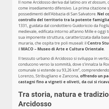
Il nome Arcidosso deriva dal latino
arx et dossum
,
come insediamento difensivo. La prima citazione scr
possedimenti dell’Abbazia di San Salvatore.
Nel co
controllo del territorio tra la potente famigl
1331, guidata dal condottiero Guidoriccio da Fogl
medievale, edificata intorno all’anno Mille e oggi 
sua imponente struttura, caratterizzata dalla base
muraria, che ospita tre poli museali: il
Centro Stu
il
MACO – Museo di Arte e Cultura Orientale
.
Il tessuto urbano di Arcidosso si sviluppa in vertica
conducono verso la sommità, dove s’innalza la Rocc
comunale si estende su 93,26 km², comprendendo 
Lorenzo, Stribugliano e Zancona,
offrendo un pa
castagni fino a vigneti e oliveti, da cui si ri
Tra storia, natura e tradizi
Arcidosso