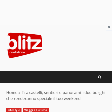
×
Skip
to
content
PRIMARY
MENU
Home
»
Tra castelli, sentieri e panorami: i due borghi
che renderanno speciale il tuo weekend
Lifestyle
Viaggi e turismo