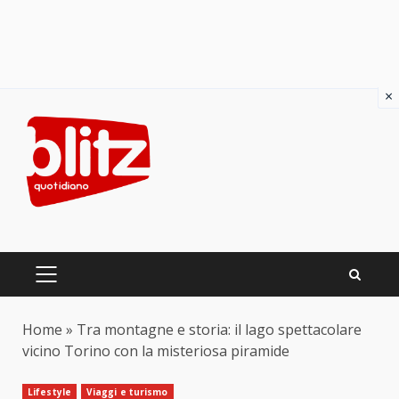
×
Skip
to
content
PRIMARY
MENU
Home
»
Tra montagne e storia: il lago spettacolare
vicino Torino con la misteriosa piramide
Lifestyle
Viaggi e turismo