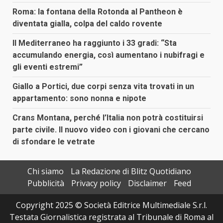
Roma: la fontana della Rotonda al Pantheon è
diventata gialla, colpa del caldo rovente
Il Mediterraneo ha raggiunto i 33 gradi: “Sta
accumulando energia, così aumentano i nubifragi e
gli eventi estremi”
Giallo a Portici, due corpi senza vita trovati in un
appartamento: sono nonna e nipote
Crans Montana, perché l’Italia non potrà costituirsi
parte civile. Il nuovo video con i giovani che cercano
di sfondare le vetrate
Chi siamo
La Redazione di Blitz Quotidiano
Pubblicità
Privacy policy
Disclaimer
Feed
Copyright 2025 © Società Editrice Multimediale S.r.l.
Testata Giornalistica registrata al Tribunale di Roma al