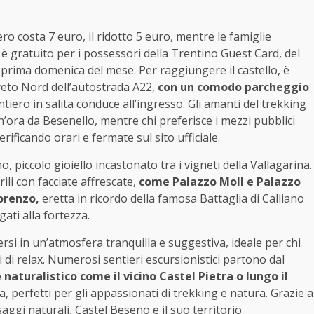
intero costa 7 euro, il ridotto 5 euro, mentre le famiglie
 è gratuito per i possessori della Trentino Guest Card, del
 prima domenica del mese. Per raggiungere il castello, è
ereto Nord dell’autostrada A22,
con un comodo parcheggio
ntiero in salita conduce all’ingresso. Gli amanti del trekking
’ora da Besenello, mentre chi preferisce i mezzi pubblici
rificando orari e fermate sul sito ufficiale.
no, piccolo gioiello incastonato tra i vigneti della Vallagarina.
rili con facciate affrescate,
come Palazzo Moll e Palazzo
Lorenzo,
eretta in ricordo della famosa Battaglia di Calliano
gati alla fortezza.
ersi in un’atmosfera tranquilla e suggestiva, ideale per chi
 di relax. Numerosi sentieri escursionistici partono dal
naturalistico come il vicino Castel Pietra o lungo il
, perfetti per gli appassionati di trekking e natura. Grazie a
aggi naturali, Castel Beseno e il suo territorio