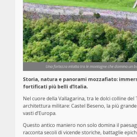
Una fortezza intatta tra le montagne che domina un bor
Storia, natura e panorami mozzafiato: immers
fortificati più belli d’Italia.
Nel cuore della Vallagarina, tra le dolci colline d
architettura militare: Castel Beseno, la più grande
vasti d’Europa.
Questo antico maniero non solo domina il paesagg
racconta secoli di vicende storiche, battaglie epic