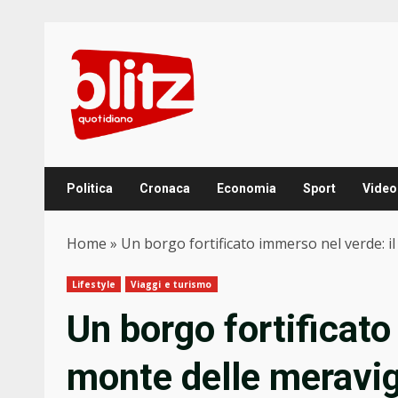
Skip
to
content
Politica
Cronaca
Economia
Sport
Video
Home
»
Un borgo fortificato immerso nel verde: i
Lifestyle
Viaggi e turismo
Un borgo fortificato
monte delle meravigl