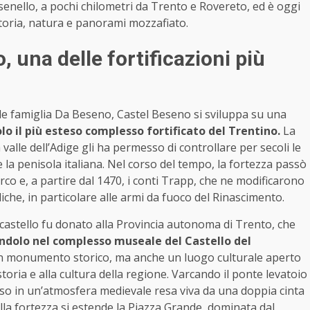
esenello, a pochi chilometri da Trento e Rovereto, ed è oggi
storia, natura e panorami mozzafiato.
, una delle fortificazioni più
ile famiglia Da Beseno, Castel Beseno si sviluppa su una
o il più esteso complesso fortificato del Trentino.
La
valle dell’Adige gli ha permesso di controllare per secoli le
la penisola italiana. Nel corso del tempo, la fortezza passò
arco e, a partire dal 1470, i conti Trapp, che ne modificarono
iche, in particolare alle armi da fuoco del Rinascimento.
castello fu donato alla Provincia autonoma di Trento, che
ndolo nel complesso museale del Castello del
n monumento storico, ma anche un luogo culturale aperto
storia e alla cultura della regione. Varcando il ponte levatoio
merso in un’atmosfera medievale resa viva da una doppia cinta
della fortezza si estende la Piazza Grande, dominata dal