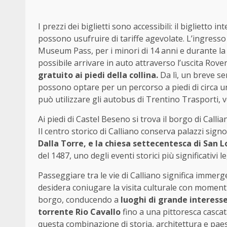
I prezzi dei biglietti sono accessibili: il biglietto 
possono usufruire di tariffe agevolate. L’ingresso
Museum Pass, per i minori di 14 anni e durante la
possibile arrivare in auto attraverso l’uscita Rov
gratuito ai piedi della collina.
Da lì, un breve se
possono optare per un percorso a piedi di circa un
può utilizzare gli autobus di Trentino Trasporti, ve
Ai piedi di Castel Beseno si trova il borgo di Callia
Il centro storico di Calliano conserva palazzi signo
Dalla Torre, e la chiesa settecentesca di San 
del 1487, uno degli eventi storici più significativi le
Passeggiare tra le vie di Calliano significa immerg
desidera coniugare la visita culturale con momenti
borgo, conducendo a
luoghi di grande interesse 
torrente Rio Cavallo
fino a una pittoresca cascata
questa combinazione di storia, architettura e paes