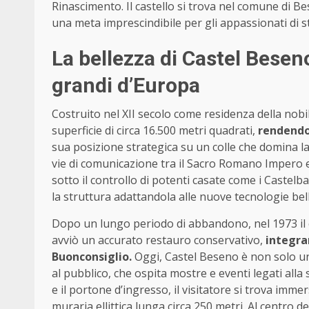
Rinascimento. Il castello si trova nel comune di B
una meta imprescindibile per gli appassionati di 
La bellezza di Castel Beseno
grandi d’Europa
Costruito nel XII secolo come residenza della nob
superficie di circa 16.500 metri quadrati,
rendendol
sua posizione strategica su un colle che domina la 
vie di comunicazione tra il Sacro Romano Impero e 
sotto il controllo di potenti casate come i Castelb
la struttura adattandola alle nuove tecnologie bell
Dopo un lungo periodo di abbandono, nel 1973 il 
avviò un accurato restauro conservativo,
integra
Buonconsiglio.
Oggi, Castel Beseno è non solo u
al pubblico, che ospita mostre e eventi legati alla 
e il portone d’ingresso, il visitatore si trova im
muraria ellittica lunga circa 250 metri. Al centro 