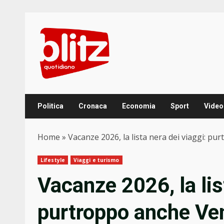
Skip
to
content
Politica
Cronaca
Economia
Sport
Video
Home
»
Vacanze 2026, la lista nera dei viaggi: pu
Lifestyle
Viaggi e turismo
Vacanze 2026, la lis
purtroppo anche Ven