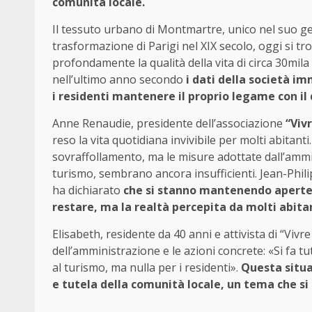
comunità locale.
Il tessuto urbano di Montmartre, unico nel suo g
trasformazione di Parigi nel XIX secolo, oggi si tr
profondamente la qualità della vita di circa 30mila 
nell’ultimo anno secondo
i dati della società im
i residenti mantenere il proprio legame con il 
Anne Renaudie, presidente dell’associazione
“Viv
reso la vita quotidiana invivibile per molti abitant
sovraffollamento, ma le misure adottate dall’ammi
turismo, sembrano ancora insufficienti. Jean-Phil
ha dichiarato
che si stanno mantenendo aperte l
restare, ma la realtà percepita da molti abitan
Elisabeth, residente da 40 anni e attivista di “Viv
dell’amministrazione e le azioni concrete: «Si fa tu
al turismo, ma nulla per i residenti».
Questa situaz
e tutela della comunità locale, un tema che si 