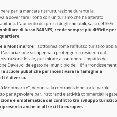
enere per la mancata ristrutturazione durante la
ova a dover fare i conti con un turismo che ha alterato
abitanti. L’aumento dei prezzi degli immobili, saliti del 35%
mobiliare di lusso BARNES, rende sempre più difficile per
quartiere.
re à Montmartre”
, sottolinea come l’afflusso turistico abbia
i. L’associazione si impegna a proteggere i residenti dal
nistrazione locale, pur mirate a contenere l’impatto del
ippe Daviaud, delegato del municipio del 18° arrondissement
e scuole pubbliche per incentivare le famiglie a
ti è diversa.
re à Montmartre”, denuncia la contraddizione tra le parole
tto per agevolare bar, ristoranti e attività commerciali legat
ione è emblematica del conflitto tra sviluppo turistico
ripresenta anche in altre città europee.