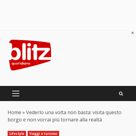
×
Skip
to
content
PRIMARY
MENU
Home
»
Vederlo una volta non basta: visita questo
borgo e non vorrai più tornare alla realtà
Lifestyle
Viaggi e turismo