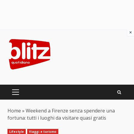
×
Skip
to
content
PRIMARY
MENU
Home
»
Weekend a Firenze senza spendere una
fortuna: tutti i luoghi da visitare quasi gratis
Lifestyle
Viaggi e turismo