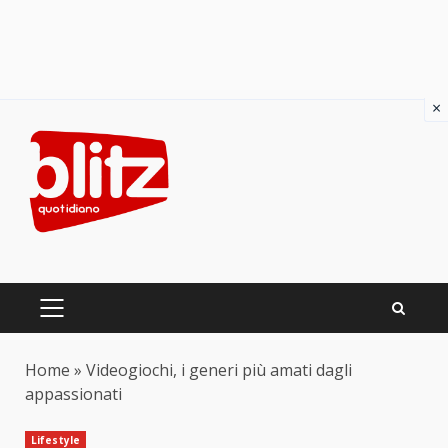
×
Skip
to
content
PRIMARY
MENU
Home
»
Videogiochi, i generi più amati dagli
appassionati
Lifestyle