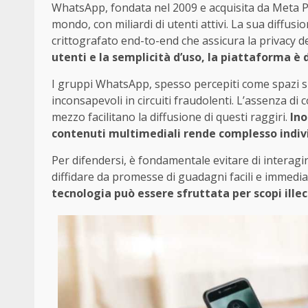
WhatsApp, fondata nel 2009 e acquisita da Meta Pla
mondo, con miliardi di utenti attivi. La sua diff
crittografato end-to-end che assicura la privacy d
utenti e la semplicità d’uso, la piattaforma è 
I gruppi WhatsApp, spesso percepiti come spazi sic
inconsapevoli in circuiti fraudolenti. L’assenza di c
mezzo facilitano la diffusione di questi raggiri.
Ino
contenuti multimediali rende complesso indi
Per difendersi, è fondamentale evitare di interagi
diffidare da promesse di guadagni facili e immediat
tecnologia può essere sfruttata per scopi illeci