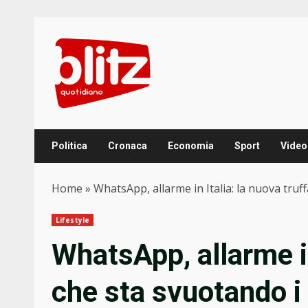
Skip
to
content
Politica
Cronaca
Economia
Sport
Video
Home
»
WhatsApp, allarme in Italia: la nuova truf
Lifestyle
WhatsApp, allarme in
che sta svuotando i 