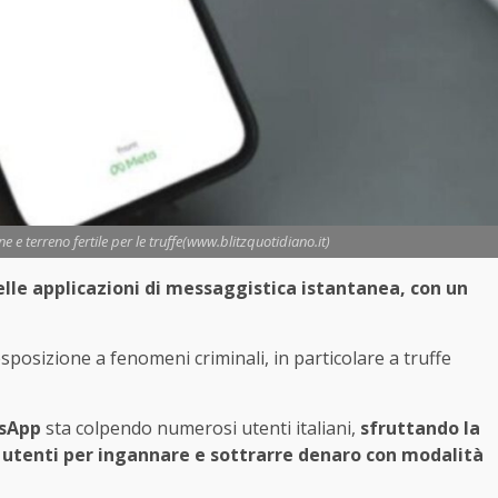
e terreno fertile per le truffe(www.blitzquotidiano.it)
le applicazioni di messaggistica istantanea, con un
osizione a fenomeni criminali, in particolare a truffe
sApp
sta colpendo numerosi utenti italiani,
sfruttando la
i utenti per ingannare e sottrarre denaro con modalità