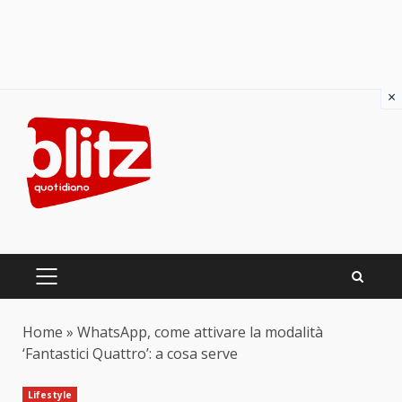
×
Skip
to
content
PRIMARY
MENU
Home
»
WhatsApp, come attivare la modalità
‘Fantastici Quattro’: a cosa serve
Lifestyle