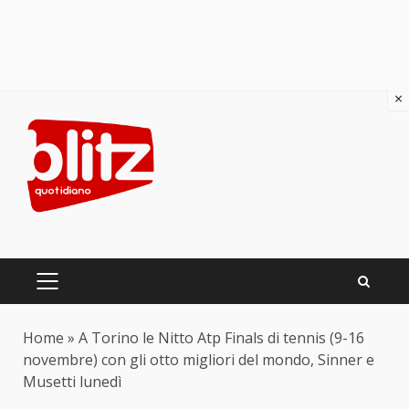
×
Skip
to
content
PRIMARY
MENU
Home
»
A Torino le Nitto Atp Finals di tennis (9-16
novembre) con gli otto migliori del mondo, Sinner e
Musetti lunedì