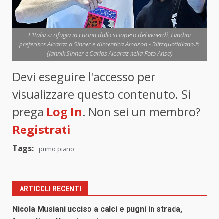
L’Italia si rifugia in cucina dallo sciopero del venerdì, Landini
preferisce Alcaraz a Sinner e dimentica Amazon - Blitzquotidiano.it.
(Jannik Sinner e Carlos Alcaraz nella Foto Ansa)
Devi eseguire l'accesso per
visualizzare questo contenuto. Si
prega
Log In
. Non sei un membro?
Registrati
Tags:
primo piano
ARTICOLI RECENTI
Nicola Musiani ucciso a calci e pugni in strada,