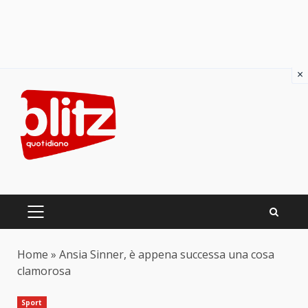
×
Skip
to
content
PRIMARY
MENU
Home
»
Ansia Sinner, è appena successa una cosa
clamorosa
Sport