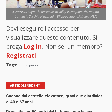
Azzurre da sogno, la nazionale di volley è campione del mondo,
battuta la Turchia al tiebreak - Blitzquotidiano.it (foto ANSA)
Devi eseguire l'accesso per
visualizzare questo contenuto. Si
prega
Log In
. Non sei un membro?
Registrati
Tags:
primo piano
ARTICOLI RECENTI
Cadono dal cestello elevatore, gravi due giardinieri
di 40 e 67 anni
Precipita per 50 metri dal Latemar, morta una