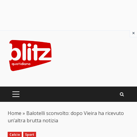
×
Skip
to
content
PRIMARY
MENU
Home
»
Balotelli sconvolto: dopo Vieira ha ricevuto
un’altra brutta notizia
Calcio
Sport