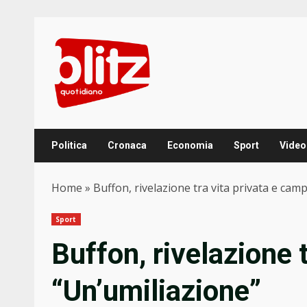
Skip
to
content
Politica
Cronaca
Economia
Sport
Video
Home
»
Buffon, rivelazione tra vita privata e cam
Sport
Buffon, rivelazione 
“Un’umiliazione”