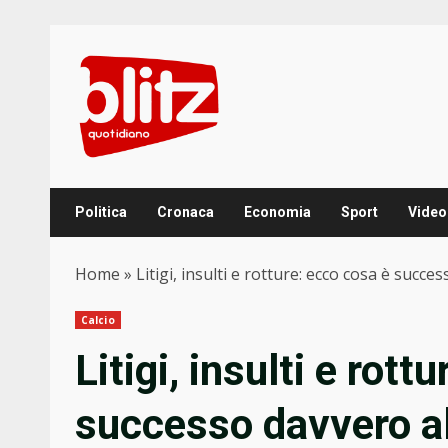
Skip
to
content
Politica
Cronaca
Economia
Sport
Video
Home
»
Litigi, insulti e rotture: ecco cosa è succe
Calcio
Litigi, insulti e rott
successo davvero a