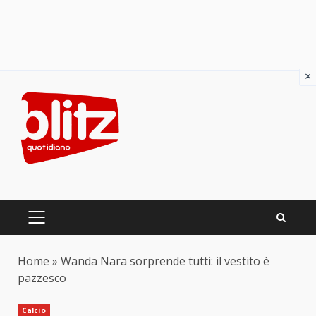
×
Skip
to
content
PRIMARY
MENU
Home
»
Wanda Nara sorprende tutti: il vestito è
pazzesco
Calcio