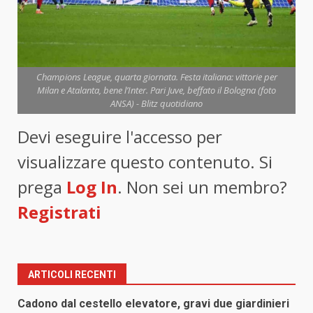
Champions League, quarta giornata. Festa italiana: vittorie per
Milan e Atalanta, bene l’Inter. Pari Juve, beffato il Bologna (foto
ANSA) - Blitz quotidiano
Devi eseguire l'accesso per
visualizzare questo contenuto. Si
prega
Log In
. Non sei un membro?
Registrati
ARTICOLI RECENTI
Cadono dal cestello elevatore, gravi due giardinieri