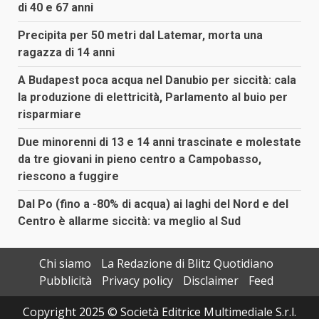
di 40 e 67 anni
Precipita per 50 metri dal Latemar, morta una
ragazza di 14 anni
A Budapest poca acqua nel Danubio per siccità: cala
la produzione di elettricità, Parlamento al buio per
risparmiare
Due minorenni di 13 e 14 anni trascinate e molestate
da tre giovani in pieno centro a Campobasso,
riescono a fuggire
Dal Po (fino a -80% di acqua) ai laghi del Nord e del
Centro è allarme siccità: va meglio al Sud
Chi siamo
La Redazione di Blitz Quotidiano
Pubblicità
Privacy policy
Disclaimer
Feed
Copyright 2025 © Società Editrice Multimediale S.r.l.