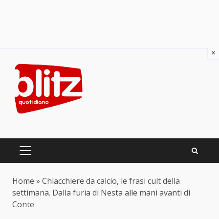
×
Skip
to
content
PRIMARY
MENU
Home
»
Chiacchiere da calcio, le frasi cult della
settimana. Dalla furia di Nesta alle mani avanti di
Conte