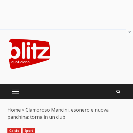
×
Skip
to
content
PRIMARY
MENU
Home
»
Clamoroso Mancini, esonero e nuova
panchina: torna in un club
Calcio
Sport