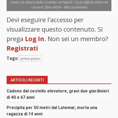
Conte e la vittoria dello scudetto col Napoli: "Il più difficile della mia
carriera" (foto ANSA) - Blitz quotidiano
Devi eseguire l'accesso per
visualizzare questo contenuto. Si
prega
Log In
. Non sei un membro?
Registrati
Tags:
primo piano
ARTICOLI RECENTI
Cadono dal cestello elevatore, gravi due giardinieri
di 40 e 67 anni
Precipita per 50 metri dal Latemar, morta una
ragazza di 14 anni