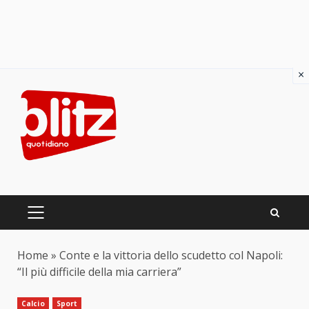
×
Skip
to
content
PRIMARY
MENU
Home
»
Conte e la vittoria dello scudetto col Napoli:
“Il più difficile della mia carriera”
Calcio
Sport